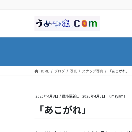
コ
ナ
ン
ビ
テ
ゲ
ン
ー
ツ
シ
に
ョ
移
ン
動
に
移
動
HOME
ブログ
写真
スナップ写真
「あこがれ」
2026年4月8日
/ 最終更新日 :
2026年4月8日
umeyama
「あこがれ」