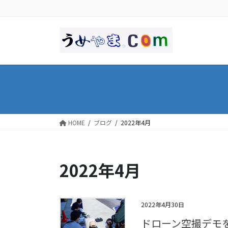
コ
ナ
ン
ビ
テ
ゲ
ン
ー
ツ
シ
に
ョ
移
ン
動
に
移
動
HOME
ブログ
2022年4月
2022年4月
2022年4月30日
ドローン空撮デモ