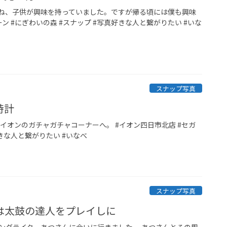
ね、子供が興味を持っていました。ですが帰る頃には僕も興味
ン #にぎわいの森 #スナップ #写真好きな人と繋がりたい #いな
スナップ写真
時計
オンのガチャガチャコーナーへ。 #イオン四日市北店 #セガ
好きな人と繋がりたい #いなべ
スナップ写真
は太鼓の達人をプレイしに
ングライターあつさんに会いに行きました。 あつさんとその周