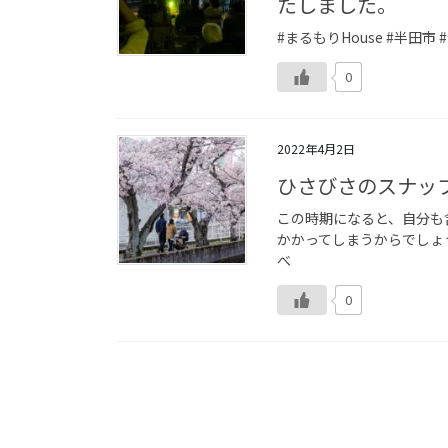
たしました。
#まるもりHouse #半田
0
2022年4月2日
ひさびさのスナッ
この時期になると、自分も
かかってしまうからでしょう
べ
0