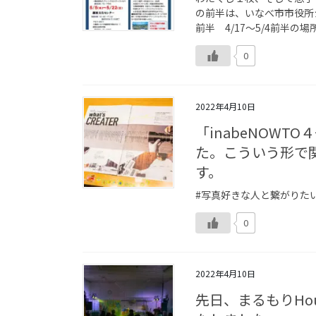
の前半は、いなべ市市役所
前半 4/17〜5/4前半の
0
2022年4月10日
「inabeNOW
た。こういう形で
す。
#写真好きな人と繋がりたい #
0
2022年4月10日
先日、まるもりHo