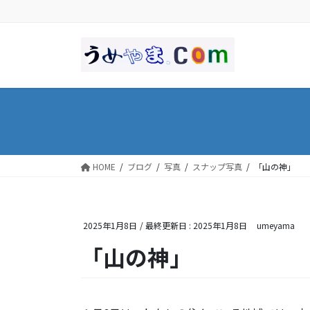
コ
ナ
ン
ビ
テ
ゲ
ン
ー
ツ
シ
に
ョ
移
ン
動
に
移
動
HOME
ブログ
写真
スナップ写真
「山の神」
2025年1月8日
/ 最終更新日 :
2025年1月8日
umeyama
「山の神」