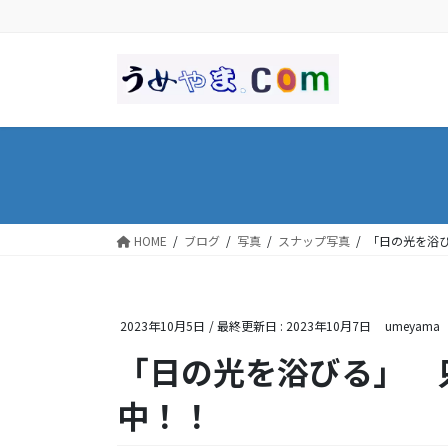
コ
ナ
ン
ビ
テ
ゲ
ン
ー
ツ
シ
に
ョ
移
ン
動
に
移
動
HOME
ブログ
写真
スナップ写真
「日の光を浴
2023年10月5日
/ 最終更新日 :
2023年10月7日
umeyama
「日の光を浴びる」 
中！！