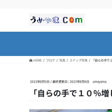
コ
ナ
ン
ビ
テ
ゲ
ン
ー
ツ
シ
に
ョ
移
ン
動
に
移
動
HOME
ブログ
写真
スナップ写真
「自らの手で
2023年8月5日
/ 最終更新日 :
2023年8月6日
umeyama
「自らの手で１０％