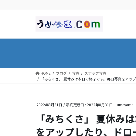
コ
ナ
ン
ビ
テ
ゲ
ン
ー
ツ
シ
に
ョ
移
ン
動
に
移
動
HOME
ブログ
写真
スナップ写真
「みちくさ」 夏休みは本日で終了です。毎日写真をアッ
2022年8月31日
/ 最終更新日 :
2022年8月31日
umeyama
「みちくさ」 夏休み
をアップしたり、ドロ