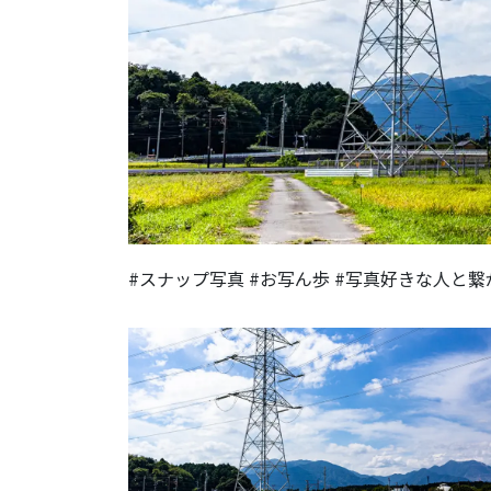
#スナップ写真 #お写ん歩 #写真好きな人と繋