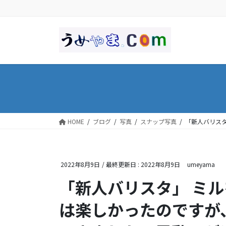
コ
ナ
ン
ビ
テ
ゲ
ン
ー
ツ
シ
に
ョ
移
ン
動
に
移
動
HOME
ブログ
写真
スナップ写真
「新人バリス
2022年8月9日
/ 最終更新日 :
2022年8月9日
umeyama
「新人バリスタ」 ミ
は楽しかったのですが