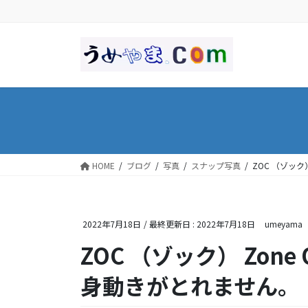
コ
ナ
ン
ビ
テ
ゲ
ン
ー
ツ
シ
に
ョ
移
ン
動
に
移
動
HOME
ブログ
写真
スナップ写真
ZOC （ゾック
2022年7月18日
/ 最終更新日 :
2022年7月18日
umeyama
ZOC （ゾック） Zone
身動きがとれません。