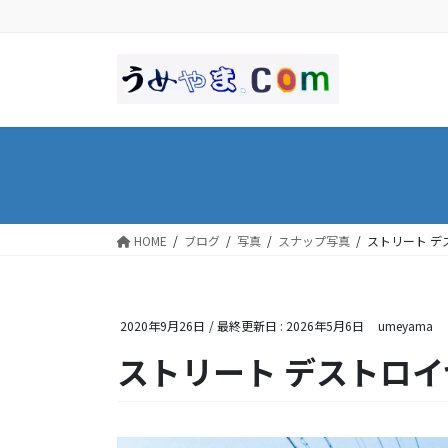
コ
ナ
ン
ビ
テ
ゲ
ン
ー
ツ
シ
に
ョ
移
ン
動
に
移
動
HOME
ブログ
写真
スナップ写真
ストリート デ
2020年9月26日
/ 最終更新日 :
2026年5月6日
umeyama
ストリート デストロイ