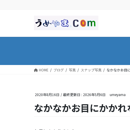
コ
ナ
ン
ビ
テ
ゲ
ン
ー
ツ
シ
に
ョ
移
ン
動
に
移
動
HOME
ブログ
写真
スナップ写真
なかなかお目
2020年8月16日
/ 最終更新日 :
2026年5月6日
umeyama
なかなかお目にかかれ