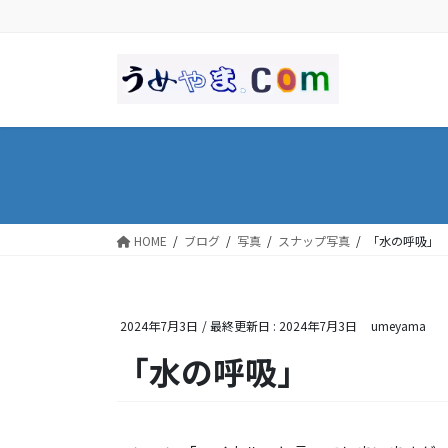
コ
ナ
ン
ビ
テ
ゲ
ン
ー
ツ
シ
に
ョ
移
ン
動
に
移
動
HOME
ブログ
写真
スナップ写真
「水の呼吸
2024年7月3日
/ 最終更新日 :
2024年7月3日
umeyama
「水の呼吸」