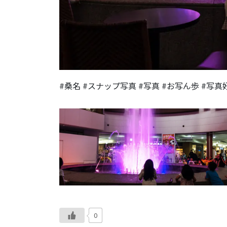
#桑名 #スナップ写真 #写真 #お写ん歩 #写
0