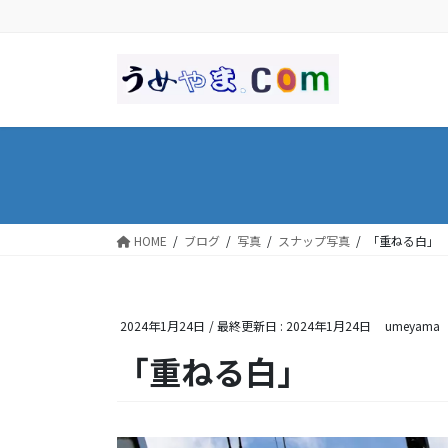
コ
ナ
ン
ビ
テ
ゲ
ン
ー
ツ
シ
に
ョ
移
ン
動
に
移
動
HOME
ブログ
写真
スナップ写真
「重ねる
2024年1月24日
/ 最終更新日 :
2024年1月24日
umeyama
「重ねる白」