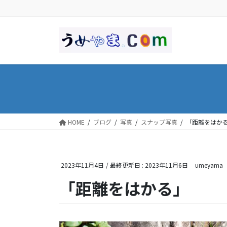
コ
ナ
ン
ビ
テ
ゲ
ン
ー
ツ
シ
に
ョ
移
ン
動
に
移
動
HOME
ブログ
写真
スナップ写真
「距離をはか
2023年11月4日
/ 最終更新日 :
2023年11月6日
umeyama
「距離をはかる」