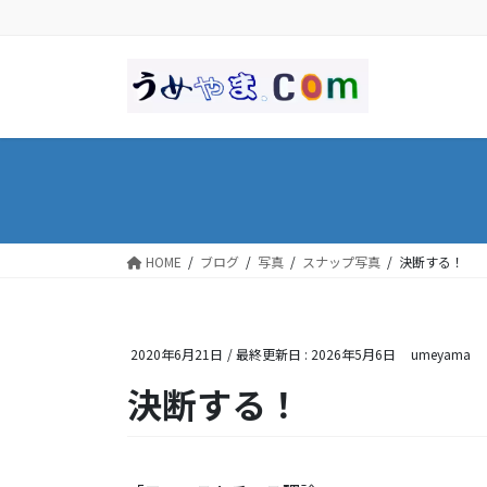
コ
ナ
ン
ビ
テ
ゲ
ン
ー
ツ
シ
に
ョ
移
ン
動
に
移
動
HOME
ブログ
写真
スナップ写真
決断する！
2020年6月21日
/ 最終更新日 :
2026年5月6日
umeyama
決断する！