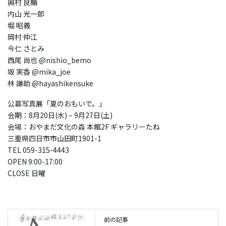
興村 良輔
内山 光一郎
堀 昭義
岡村 仲江
今仁 さとみ
西尾 尚也 @nishio_bemo
坂 実香 @mika_joe
林 謙助 @hayashikensuke
公募写真展「夏のおもいで。」
会期：8月20日(水) – 9月27日(土)
会場：おやまだ文化の森 本館2F ギャラリーたね
三重県四日市市山田町1901-1
TEL 059-315-4443
OPEN 9:00-17:00
CLOSE 日曜
前の記事