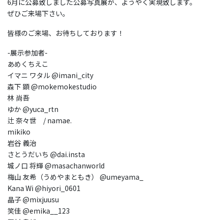
6月に公募致しました公募写真展が、ようやく実現致します。
ぜひご来場下さい。
皆様のご来場、お待ちしております！
-展示参加者-
あめくちえこ
イマニ ワタル @imani_city
森下 顕 @mokemokestudio
林 尚吾
ゆか @yuca_rtn
辻 奈々世 / namae.
mikiko
岩谷 義治
さとうだいち @dai.insta
城ノ口 将輝 @masachanworld
梅山 友希（うめやまともき） @umeyama_
Kana Wi @hiyori_0601
晶子 @mixjuusu
笑佳 @emika__123