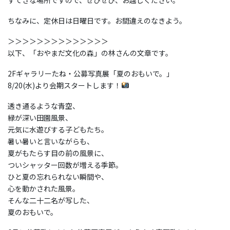
すてきな場所ですので、ぜひせひ、お越しください。
ちなみに、定休日は日曜日です。お間違えのなきよう。
＞＞＞＞＞＞＞＞＞＞＞＞＞＞
以下、「おやまだ文化の森」の林さんの文章です。
2Fギャラリーたね・公募写真展「夏のおもいで。」
8/20(水)より会期スタートします！
透き通るような青空、
緑が深い田園風景、
元気に水遊びする子どもたち。
暑い暑いと言いながらも、
夏がもたらす目の前の風景に、
ついシャッター回数が増える季節。
ひと夏の忘れられない瞬間や、
心を動かされた風景。
そんな二十二名が写した、
夏のおもいで。